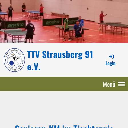
TTV Strausberg 91
Login
e.V.
Menü